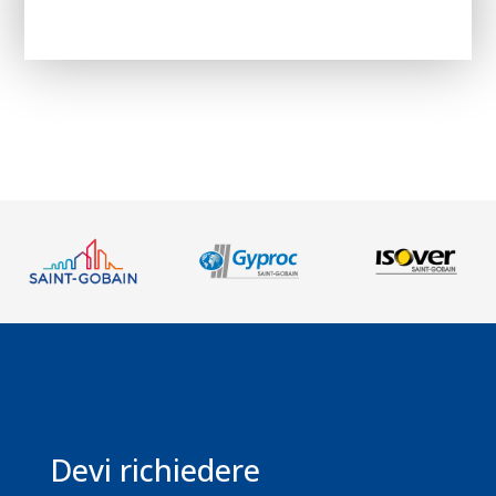
le
categorie
Devi richiedere