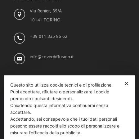
Via Renier, 39/A

10141 TORINO
+39 011 335 86 62

info@coverdiffusion.it

SEDE DI VIA SANSOVINO
✕
Questo sito utilizza cookie tecnici e di profilazione.
Via Sansovino, 243/9
Puoi accettare, rifiutare o personalizzare i cookie

premendo i pulsanti desiderati.
10151 TORINO
Chiudendo questa informativa continuerai senza
accettare.
+39 011 739 98 54

Accettando, sei consapevole che i tuoi dati personali
possono essere raccolti allo scopo di personalizzare e
misurare l'efficacia della pubblicità.
info_sansovino@coverdiffusion.it
