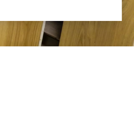
Contattaci
SEDE DI VIA SANSOVINO
Via Sansovino, 243/9

10151 TORINO