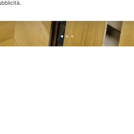
ubblicità.
SEDE DI VIA RENIER
Via Renier, 39/A

10141 TORINO