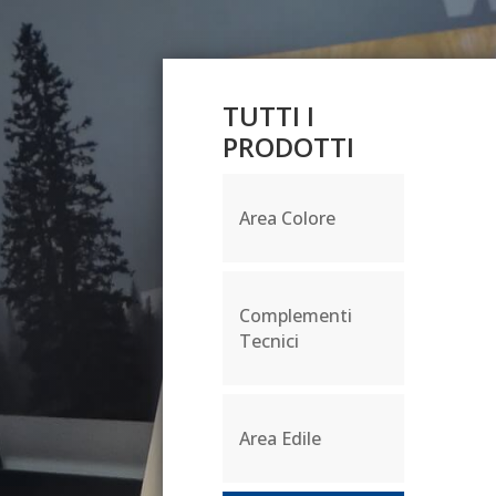
TUTTI I
TUTTI I
PRODOTTI
PRODOTTI
Area Colore
Area Colore
Complementi
Complementi
Tecnici
Tecnici
Area Edile
Area Edile