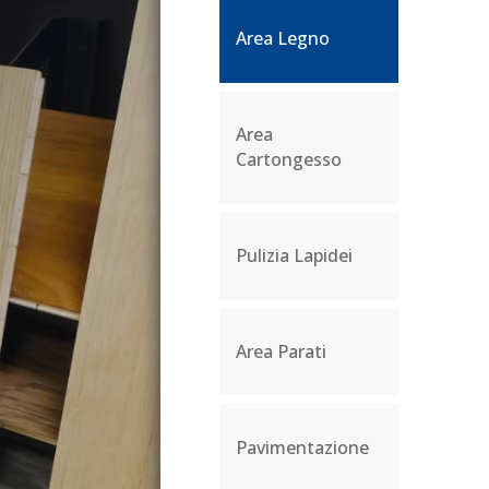
Area Legno
Area Legno
Area
Area
Cartongesso
Cartongesso
Pulizia Lapidei
Pulizia Lapidei
Area Parati
Area Parati
Pavimentazione
Pavimentazione