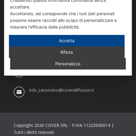
Chiudendo questa informativa continuerai senza
accettare.
info@coverdiffusion.it
Accettando, sei consapevole che i tuoi dati personali

possono essere raccolti allo scopo di personalizzare e
misurare l'efficacia della pubblicità.
SEDE DI VIA SANSOVINO
Accetta
Via Sansovino, 243/9

Rifiuta
10151 TORINO
Personalizza
+39 011 739 98 54

info_sansovino@coverdiffusion.it

Copyright 2026 COVER SRL - P.IVA 11223930014 |
Tutti i diritti riservati