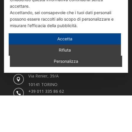
accettare.
Accettando, sei consapevole che i tuoi dati personali
possono essere raccolti allo scopo di personalizzare e
misurare l'efficacia della pubblicità.
50 anni di leadership nazionale in cui la
Accetta
mission è rimasta sempre la stessa: quella di
essere solidi, innovativi e tecnologicamente
Rifiuta
all’avanguardia.
Personalizza
SEDE DI VIA RENIER
Via Renier, 39/A

10141 TORINO
+39 011 335 86 62

info@coverdiffusion.it

SEDE DI VIA SANSOVINO
Via Sansovino, 243/9
