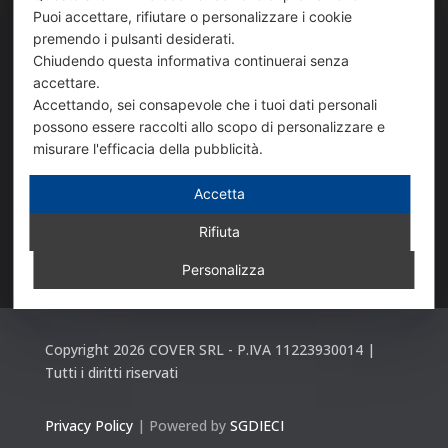
Puoi accettare, rifiutare o personalizzare i cookie
premendo i pulsanti desiderati.
SEDE DI VIA SANSOVINO
Chiudendo questa informativa continuerai senza
accettare.
Via Sansovino, 243/9

Accettando, sei consapevole che i tuoi dati personali
10151 TORINO
possono essere raccolti allo scopo di personalizzare e
misurare l'efficacia della pubblicità.
+39 011 739 98 54

Accetta
Rifiuta
info_sansovino@coverdiffusion.it

Personalizza
Copyright 2026 COVER SRL - P.IVA 11223930014 |
Tutti i diritti riservati
Privacy Policy
| Powered by
SGDIECI