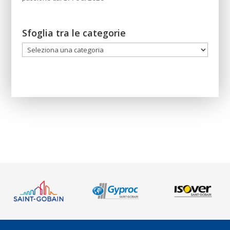
Sfoglia tra le categorie
Sfoglia
tra
le
categorie