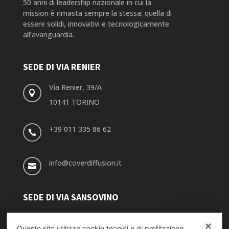
50 anni di leadership nazionale in cui la
mission è rimasta sempre la stessa: quella di
essere solidi, innovativi e tecnologicamente
all’avanguardia.
SEDE DI VIA RENIER
Via Renier, 39/A

10141 TORINO
+39 011 335 86 62

info@coverdiffusion.it

SEDE DI VIA SANSOVINO
Via Sansovino, 243/9

✕
Questo sito utilizza cookie tecnici e di profilazione.