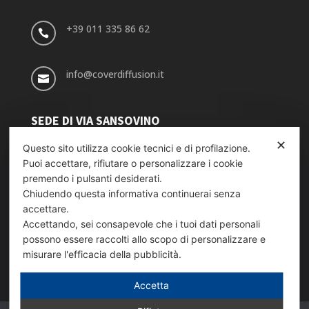
+39 011 335 86 62

info@coverdiffusion.it

SEDE DI VIA SANSOVINO
✕
Via Sansovino, 243/9
Questo sito utilizza cookie tecnici e di profilazione.

Puoi accettare, rifiutare o personalizzare i cookie
10151 TORINO
premendo i pulsanti desiderati.
Chiudendo questa informativa continuerai senza
+39 011 739 98 54
accettare.

Accettando, sei consapevole che i tuoi dati personali
possono essere raccolti allo scopo di personalizzare e
info_sansovino@coverdiffusion.it
misurare l'efficacia della pubblicità.

Accetta