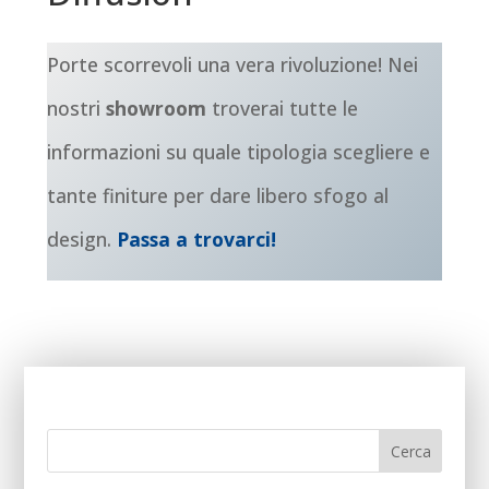
Porte scorrevoli una vera rivoluzione! Nei
nostri
showroom
troverai tutte le
informazioni su quale tipologia scegliere e
tante finiture per dare libero sfogo al
design.
Passa a trovarci!