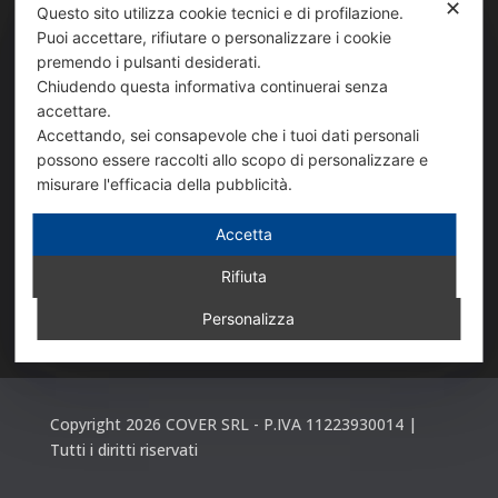
✕
info@coverdiffusion.it
Questo sito utilizza cookie tecnici e di profilazione.

Puoi accettare, rifiutare o personalizzare i cookie
premendo i pulsanti desiderati.
SEDE DI VIA SANSOVINO
Chiudendo questa informativa continuerai senza
accettare.
Via Sansovino, 243/9
Accettando, sei consapevole che i tuoi dati personali

possono essere raccolti allo scopo di personalizzare e
10151 TORINO
misurare l'efficacia della pubblicità.
+39 011 739 98 54

Accetta
Rifiuta
info_sansovino@coverdiffusion.it

Personalizza
Copyright 2026 COVER SRL - P.IVA 11223930014 |
Tutti i diritti riservati