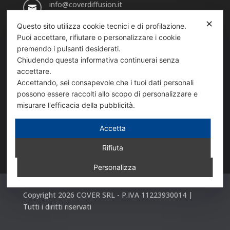
info@coverdiffusion.it

✕
Questo sito utilizza cookie tecnici e di profilazione.
Puoi accettare, rifiutare o personalizzare i cookie
SEDE DI VIA SANSOVINO
premendo i pulsanti desiderati.
Via Sansovino, 243/9
Chiudendo questa informativa continuerai senza

accettare.
10151 TORINO
Accettando, sei consapevole che i tuoi dati personali
possono essere raccolti allo scopo di personalizzare e
+39 011 739 98 54
misurare l'efficacia della pubblicità.

Accetta
info_sansovino@coverdiffusion.it

Rifiuta
Personalizza
Copyright 2026 COVER SRL - P.IVA 11223930014 |
Tutti i diritti riservati